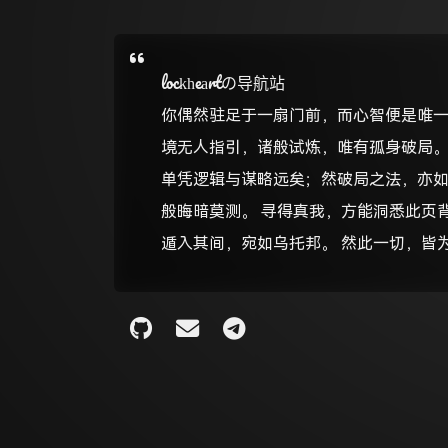
lockheartの导航站
你偶然驻足于一扇门前，而心智便是唯一
境无人指引，诸般试炼，唯有孤身破局。
单凭逻辑与谋略远矣；然破局之法，亦
般晦暗莫测。 寻得真我，方能洞悉此页
遁入其间，宛如乌托邦。 然此一切，皆