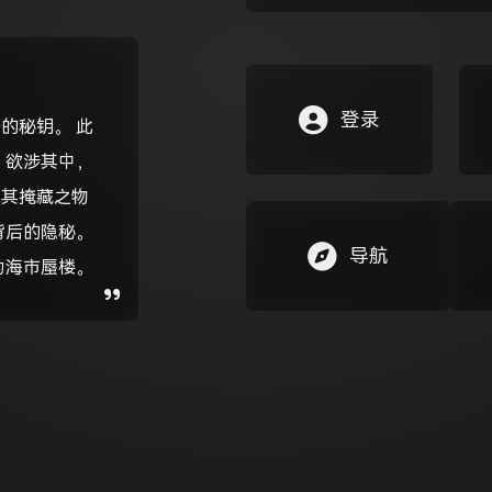
登录
的秘钥。 此
 欲涉其中，
如其掩藏之物
背后的隐秘。
导航
为海市蜃楼。