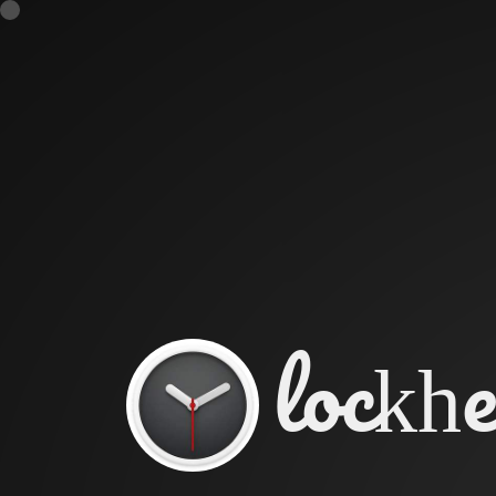
lockh